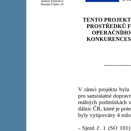
Internet Explorer 6
Mozzila Firefox 16
TENTO PROJEKT
PROSTŘEDKŮ F
OPERAČNÍHO
KONKURENCESC
---------------
V rámci projektu byla
pro samostatné dopravní
reálných podmínkách sil
dálnic ČR, které je po
byly vytipovány 4 můstk
- Sjezd č. 1 (SO 101)