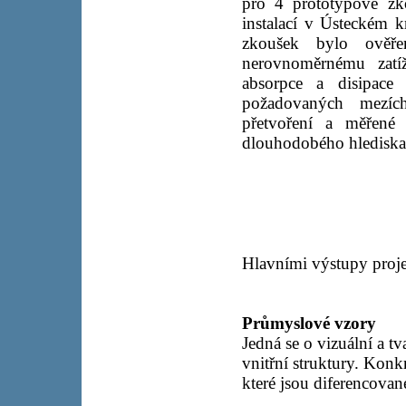
pro 4 prototypové zk
instalací v Ústeckém 
zkoušek bylo ověř
nerovnoměrnému zatíž
absorpce a disipace
požadovaných mezíc
přetvoření a měřené 
dlouhodobého hlediska
Hlavními výstupy proje
Průmyslové vzory
Jedná se o vizuální a 
vnitřní struktury. Konk
které jsou diferencovan