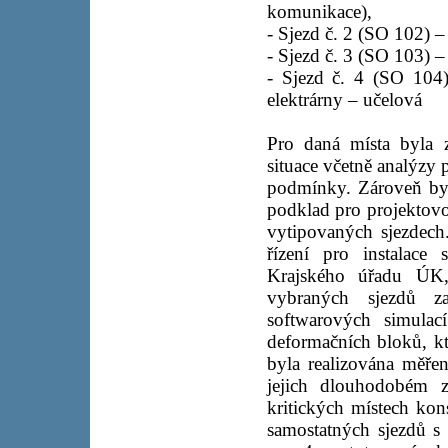
komunikace),
- Sjezd č. 2 (SO 102) –
- Sjezd č. 3 (SO 103) –
- Sjezd č. 4 (SO 104)
elektrárny – učelová
Pro daná místa byla 
situace včetně analýzy 
podmínky. Zároveň byl
podklad pro projektovo
vytipovaných sjezdec
řízení pro instalace
Krajského úřadu ÚK,
vybraných sjezdů z
softwarových simulac
deformačních bloků, kte
byla realizována měře
jejich dlouhodobém z
kritických místech kon
samostatných sjezdů s