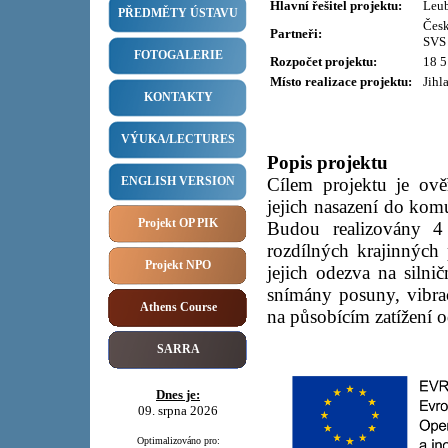
Hlavní řešitel projektu:
Leub
PŘEDMĚTY ÚSTAVU
Česk
Partneři:
SVS 
FOTOGALERIE
Rozpočet projektu:
18 5
Místo realizace projektu:
Jihl
KONTAKTY
VÝUKA/LECTURES
Popis projektu
ENGLISH VERSION
Cílem projektu je ov
jejich nasazení do komu
Projekt OP PIK
Budou realizovány 4
rozdílných krajinnýc
Projekt NPO
jejich odezva na siln
snímány posuny, vibrac
Athens Course
na působícím zatížení o
SARRA
Dnes je:
09. srpna 2026
Optimalizováno pro: