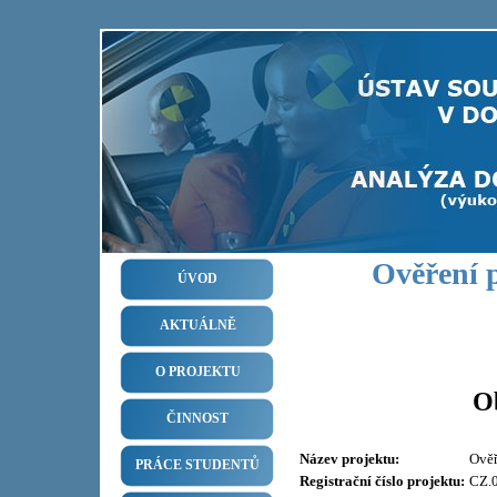
Ověření 
ÚVOD
AKTUÁLNĚ
O PROJEKTU
O
ČINNOST
Název projektu:
Ověř
PRÁCE STUDENTŮ
Registrační číslo projektu:
CZ.0