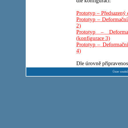
dle konfigurací:
Prototyp – Předsazený 
Prototyp – Deformační
2)
Prototyp – Deforma
(konfigurace 3)
Prototyp – Deformační
4)
Dle úrovně připravenos
Ústav soudní