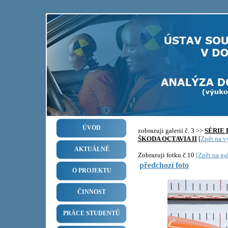
ÚVOD
zobrazuji galerii č. 3 >>
SÉRIE
ŠKODA OCTAVIA II
[
Zpět na vý
AKTUÁLNĚ
Zobrazuji fotku č.10
[Zpět na gal
předchozí foto
O PROJEKTU
ČINNOST
PRÁCE STUDENTŮ