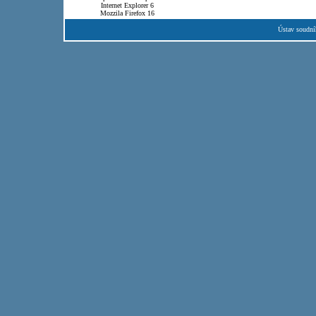
Internet Explorer 6
Mozzila Firefox 16
Ústav soudní