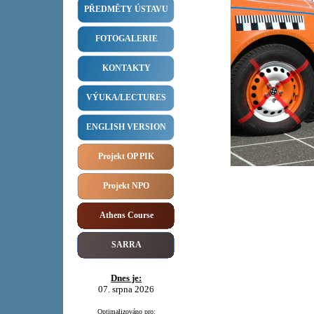
PŘEDMĚTY ÚSTAVU
FOTOGALERIE
KONTAKTY
VÝUKA/LECTURES
ENGLISH VERSION
Projekt OP PIK
Projekt NPO
Athens Course
SARRA
Dnes je:
07. srpna 2026
Optimalizováno pro: