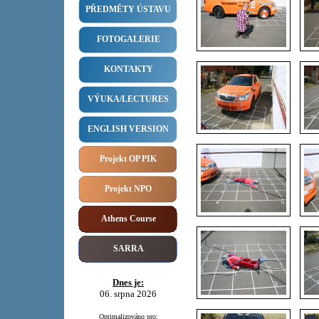
PŘEDMĚTY ÚSTAVU
FOTOGALERIE
KONTAKTY
VÝUKA/LECTURES
ENGLISH VERSION
Projekt OP PIK
Projekt NPO
Athens Course
SARRA
Dnes je:
06. srpna 2026
Optimalizováno pro: