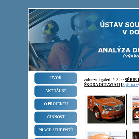
ÚVOD
zobrazuji galerii č. 3 >>
SÉRIE
ŠKODA OCTAVIA II
[
Zpět na vý
AKTUÁLNĚ
O PROJEKTU
ČINNOST
PRÁCE STUDENTŮ