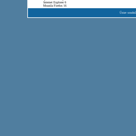
Internet Explorer 6
Mozzila Firefox 16
Ústav soudní