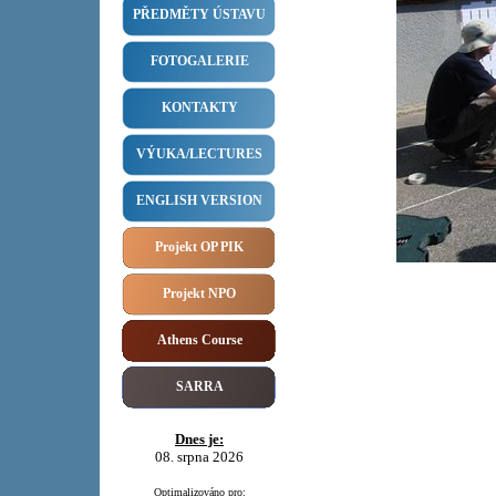
PŘEDMĚTY ÚSTAVU
FOTOGALERIE
KONTAKTY
VÝUKA/LECTURES
ENGLISH VERSION
Projekt OP PIK
Projekt NPO
Athens Course
SARRA
Dnes je:
08. srpna 2026
Optimalizováno pro: