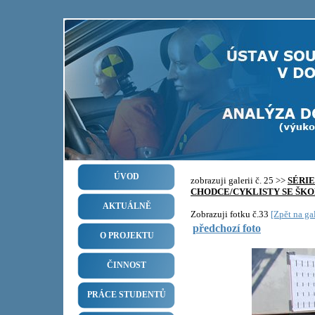
ÚVOD
zobrazuji galerii č. 25 >>
SÉRI
CHODCE/CYKLISTY SE ŠKO
AKTUÁLNĚ
Zobrazuji fotku č.33
[Zpět na gal
předchozí foto
O PROJEKTU
ČINNOST
PRÁCE STUDENTŮ