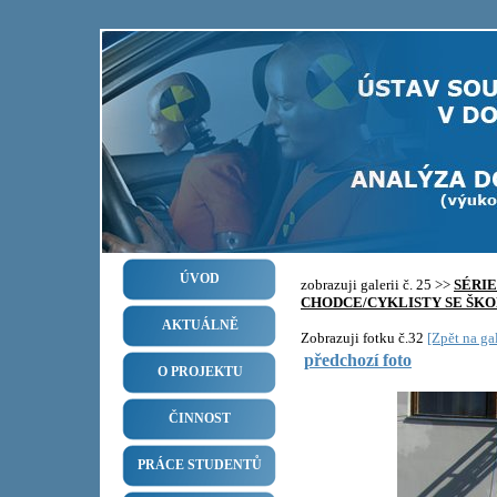
ÚVOD
zobrazuji galerii č. 25 >>
SÉRI
CHODCE/CYKLISTY SE ŠKO
AKTUÁLNĚ
Zobrazuji fotku č.32
[Zpět na gal
předchozí foto
O PROJEKTU
ČINNOST
PRÁCE STUDENTŮ