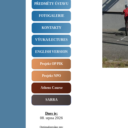
PŘEDMĚTY ÚSTAVU
FOTOGALERIE
KONTAKTY
VÝUKA/LECTURES
ENGLISH VERSION
Projekt OP PIK
Projekt NPO
Athens Course
SARRA
Dnes je:
08. srpna 2026
Optimalizováno pro: