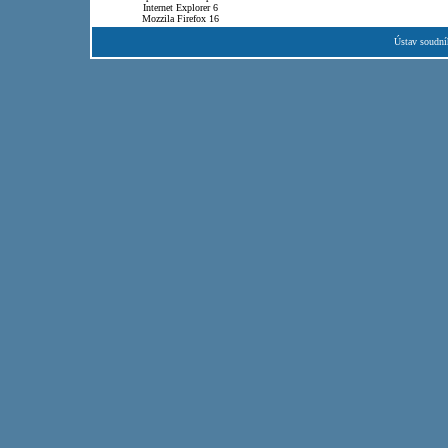
Internet Explorer 6
Mozzila Firefox 16
Ústav soudní