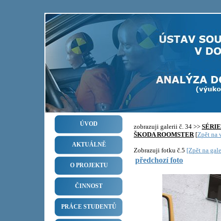
ÚVOD
zobrazuji galerii č. 34 >>
SÉRI
ŠKODA ROOMSTER
[
Zpět na v
AKTUÁLNĚ
Zobrazuji fotku č.5
[Zpět na gale
předchozí foto
O PROJEKTU
ČINNOST
PRÁCE STUDENTŮ