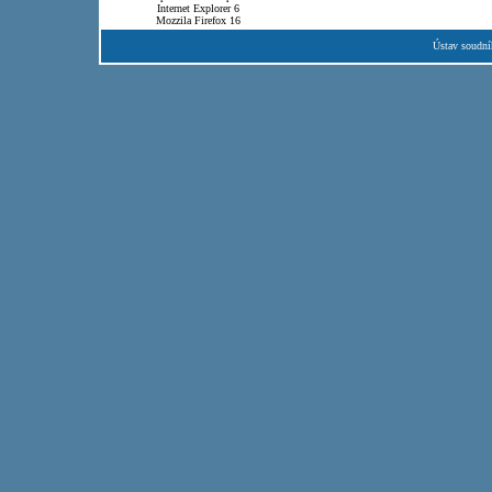
Internet Explorer 6
Mozzila Firefox 16
Ústav soudní