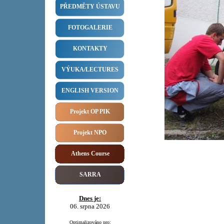
PŘEDMĚTY ÚSTAVU
FOTOGALERIE
KONTAKTY
VÝUKA/LECTURES
ENGLISH VERSION
Projekt OP PIK
Projekt NPO
Athens Course
SARRA
Dnes je:
06. srpna 2026
Optimalizováno pro: