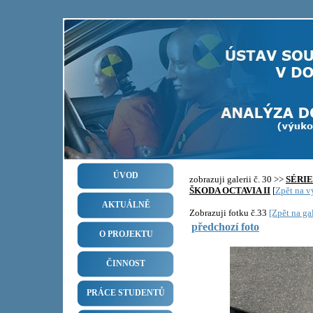
ÚVOD
zobrazuji galerii č. 30 >>
SÉRI
ŠKODA OCTAVIA II
[
Zpět na vý
AKTUÁLNĚ
Zobrazuji fotku č.33
[Zpět na gal
předchozí foto
O PROJEKTU
ČINNOST
PRÁCE STUDENTŮ