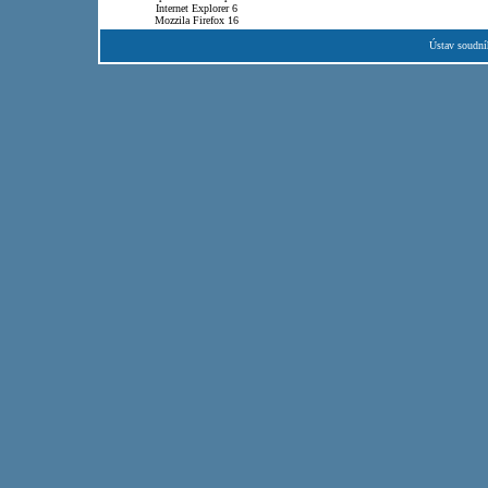
Internet Explorer 6
Mozzila Firefox 16
Ústav soudní