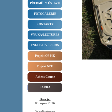
PŘEDMĚTY ÚSTAVU
FOTOGALERIE
KONTAKTY
VÝUKA/LECTURES
ENGLISH VERSION
Projekt OP PIK
Projekt NPO
Athens Course
SARRA
Dnes je:
06. srpna 2026
Optimalizováno pro: