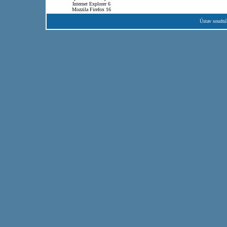
Internet Explorer 6
Mozzila Firefox 16
Ústav soudní