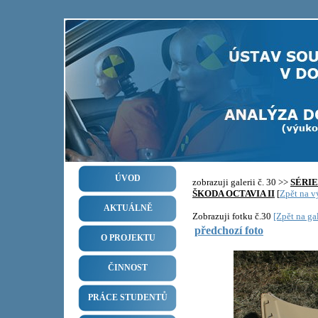
ÚVOD
zobrazuji galerii č. 30 >>
SÉRI
ŠKODA OCTAVIA II
[
Zpět na vý
AKTUÁLNĚ
Zobrazuji fotku č.30
[Zpět na gal
předchozí foto
O PROJEKTU
ČINNOST
PRÁCE STUDENTŮ