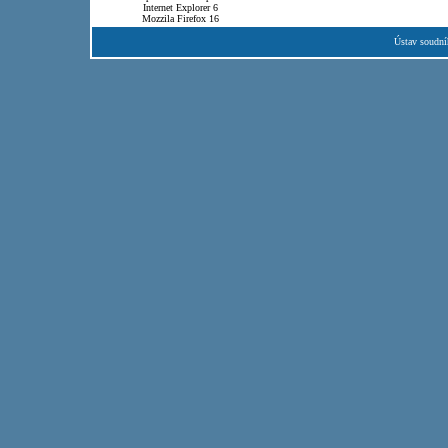
Internet Explorer 6
Mozzila Firefox 16
Ústav soudní