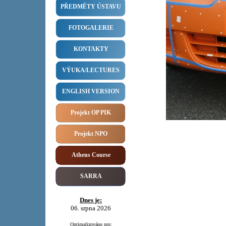
PŘEDMĚTY ÚSTAVU
FOTOGALERIE
KONTAKTY
VÝUKA/LECTURES
ENGLISH VERSION
Projekt OP PIK
Projekt NPO
Athens Course
SARRA
Dnes je:
06. srpna 2026
Optimalizováno pro: