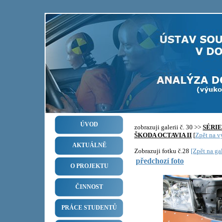
ÚVOD
zobrazuji galerii č. 30 >>
SÉRI
ŠKODA OCTAVIA II
[
Zpět na vý
AKTUÁLNĚ
Zobrazuji fotku č.28
[Zpět na gal
předchozí foto
O PROJEKTU
ČINNOST
PRÁCE STUDENTŮ