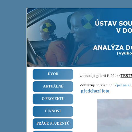
ÚVOD
zobrazuji galerii č. 26 >>
TEST
Zobrazuji fotku č.35
[Zpět na gal
AKTUÁLNĚ
předchozí foto
O PROJEKTU
ČINNOST
PRÁCE STUDENTŮ