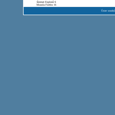
Internet Explorer 6
Mozzila Firefox 16
Ústav soudní