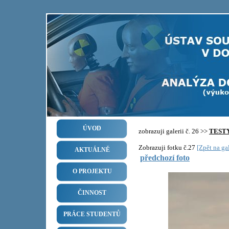
ÚVOD
zobrazuji galerii č. 26 >>
TEST
Zobrazuji fotku č.27
[Zpět na gal
AKTUÁLNĚ
předchozí foto
O PROJEKTU
ČINNOST
PRÁCE STUDENTŮ