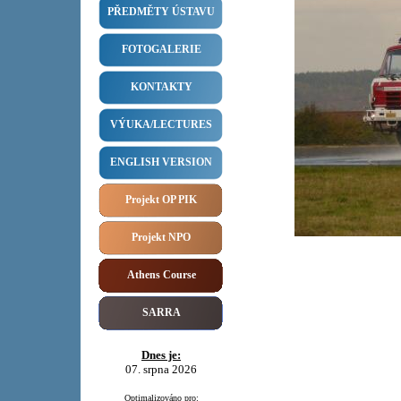
PŘEDMĚTY ÚSTAVU
FOTOGALERIE
KONTAKTY
VÝUKA/LECTURES
ENGLISH VERSION
Projekt OP PIK
Projekt NPO
Athens Course
SARRA
Dnes je:
07. srpna 2026
Optimalizováno pro: