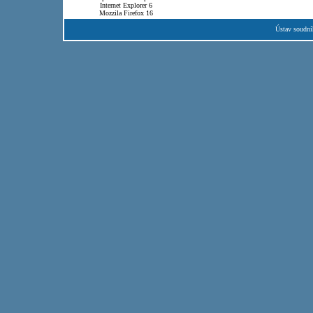
Internet Explorer 6
Mozzila Firefox 16
Ústav soudní