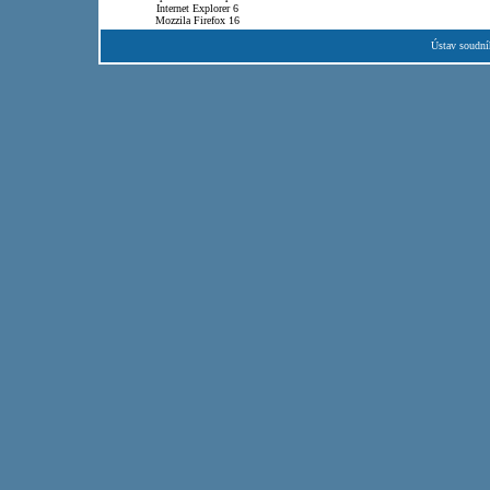
Internet Explorer 6
Mozzila Firefox 16
Ústav soudní