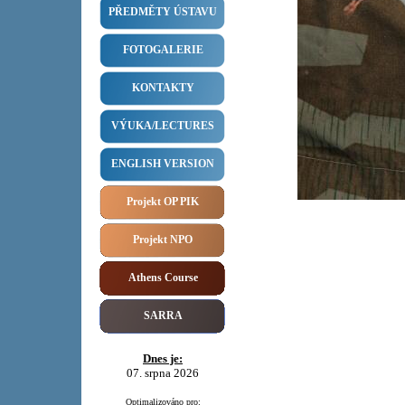
PŘEDMĚTY ÚSTAVU
FOTOGALERIE
KONTAKTY
VÝUKA/LECTURES
ENGLISH VERSION
Projekt OP PIK
Projekt NPO
Athens Course
SARRA
Dnes je:
07. srpna 2026
Optimalizováno pro: