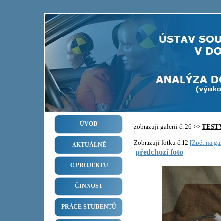
ÚVOD
zobrazuji galerii č. 26 >>
TEST
Zobrazuji fotku č.12
[Zpět na gal
AKTUÁLNĚ
předchozí foto
O PROJEKTU
ČINNOST
PRÁCE STUDENTŮ