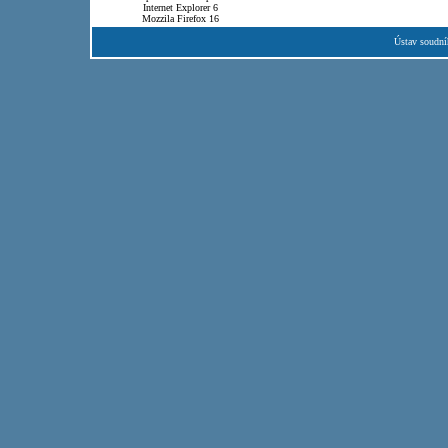
Internet Explorer 6
Mozzila Firefox 16
Ústav soudní