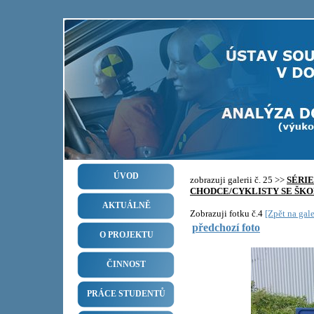
ÚVOD
zobrazuji galerii č. 25 >>
SÉRI
CHODCE/CYKLISTY SE ŠKO
AKTUÁLNĚ
Zobrazuji fotku č.4
[Zpět na gale
předchozí foto
O PROJEKTU
ČINNOST
PRÁCE STUDENTŮ