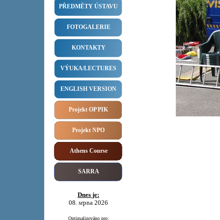
PŘEDMĚTY ÚSTAVU
FOTOGALERIE
KONTAKTY
VÝUKA/LECTURES
ENGLISH VERSION
Projekt OP PIK
Projekt NPO
Athens Course
SARRA
Dnes je:
08. srpna 2026
Optimalizováno pro: