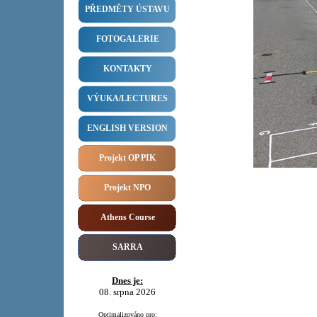
PŘEDMĚTY ÚSTAVU
FOTOGALERIE
KONTAKTY
VÝUKA/LECTURES
ENGLISH VERSION
Projekt OP PIK
Projekt NPO
Athens Course
SARRA
Dnes je:
08. srpna 2026
Optimalizováno pro: