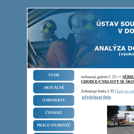
ÚVOD
zobrazuji galerii č. 25 >>
SÉRI
CHODCE/CYKLISTY SE ŠKO
AKTUÁLNĚ
Zobrazuji fotku č.35
[Zpět na gal
předchozí foto
O PROJEKTU
ČINNOST
PRÁCE STUDENTŮ