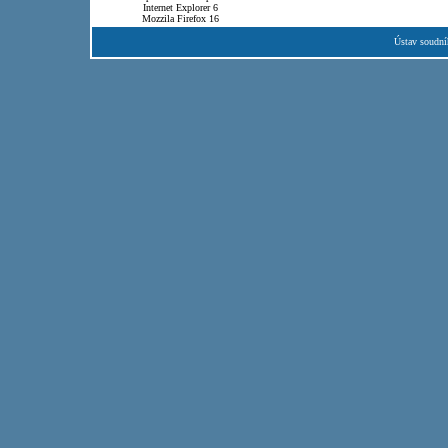
Internet Explorer 6
Mozzila Firefox 16
Ústav soudní