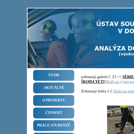
ÚVOD
zobrazuji galerii č. 21 >>
SÉRI
ŠKODA YETI
[
Zpět na výpis gal
AKTUÁLNĚ
Zobrazuji fotku č.1
[Zpět na gale
O PROJEKTU
ČINNOST
PRÁCE STUDENTŮ