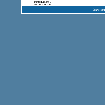
Internet Explorer 6
Mozzila Firefox 16
Ústav soudní