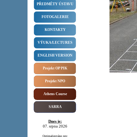
PŘEDMĚTY ÚSTAVU
FOTOGALERIE
KONTAKTY
VÝUKA/LECTURES
ENGLISH VERSION
Projekt OP PIK
Projekt NPO
Athens Course
SARRA
Dnes je:
07. srpna 2026
Optimalizováno pro: