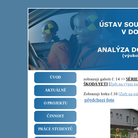
ÚVOD
zobrazuji galerii č. 14 >>
SÉRI
ŠKODA YETI
[
Zpět na výpis gal
AKTUÁLNĚ
Zobrazuji fotku č.16
[Zpět na gal
předchozí foto
O PROJEKTU
ČINNOST
PRÁCE STUDENTŮ