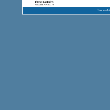
Internet Explorer 6
Mozzila Firefox 16
Ústav soudní