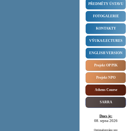
PŘEDMĚTY ÚSTAVU
FOTOGALERIE
KONTAKTY
VÝUKA/LECTURES
ENGLISH VERSION
Projekt OP PIK
Projekt NPO
Athens Course
SARRA
Dnes je:
08. srpna 2026
Optimalizováno pro: