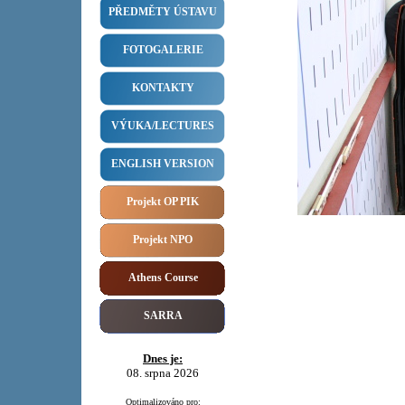
PŘEDMĚTY ÚSTAVU
FOTOGALERIE
KONTAKTY
VÝUKA/LECTURES
ENGLISH VERSION
Projekt OP PIK
Projekt NPO
Athens Course
SARRA
Dnes je:
08. srpna 2026
Optimalizováno pro: