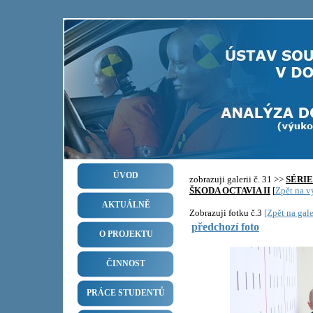
ÚVOD
zobrazuji galerii č. 31 >>
SÉRI
ŠKODA OCTAVIA II
[
Zpět na vý
AKTUÁLNĚ
Zobrazuji fotku č.3
[Zpět na gale
předchozí foto
O PROJEKTU
ČINNOST
PRÁCE STUDENTŮ