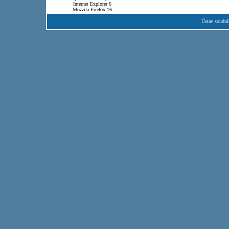
Internet Explorer 6
Mozzila Firefox 16
Ústav soudní